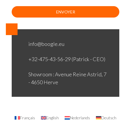
info@boogle.eu
+32-475-43-56-29 (Patrick - CEO)
Showroom : Avenue Reine Astrid, 7
- 4650 Herve
Français
English
Nederlands
Deutsch