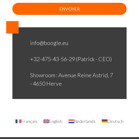
info@boogle.eu
+32-475-43-56-29 (Patrick - CEO)
Showroom : Avenue Reine Astrid, 7
- 4650 Herve
Français
English
Nederlands
Deutsch